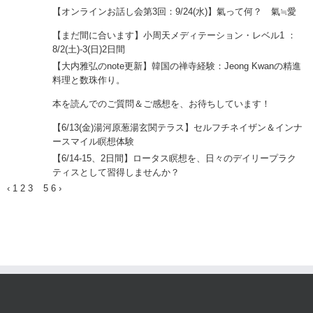
2025年8
【オンラインお話し会第3回：9/24(水)】氣って何？ 氣≒愛
月17日
2025年7
【まだ間に合います】小周天メディテーション・レベル1 ：
月21日
8/2(土)-3(日)2日間
2025年7
【大内雅弘のnote更新】韓国の禅寺経験：Jeong Kwanの精進
月18日
料理と数珠作り。
2025年6
本を読んでのご質問＆ご感想を、お待ちしています！
月5日
2025年6
【6/13(金)湯河原葱湯玄関テラス】セルフチネイザン＆インナ
月4日
ースマイル瞑想体験
2025年6
【6/14-15、2日間】ロータス瞑想を、日々のデイリープラク
月4日
ティスとして習得しませんか？
‹
1
2
3
4
5
6
›