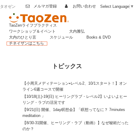
メルマガ登録
お問い合わせ
Select Language
▼
タオゼン
TaoZenライフプラクティス
ワークショップ＆イベント
大内雅弘
大内のひとり言
スケジュール
Books & DVD
チネイザンはこちら
トピックス
2025年9
【小周天メディテーション•レベル2、10/1スタート！】オン
月23日
ライン6週コースで開催
2025年9
【10/18(土)-19(日) ヒーリングラブ・レベル2】いよいよヒー
月6日
リング・ラブの活況です
2025年8
【9/21(日) 開催、1day瞑想会】「瞑想ってなに？ 7minutes
月22日
meditation 」
2025年8
【8/30-31開催、ヒーリング・ラブ（動画）】なぜ秘術だった
月18日
のか？