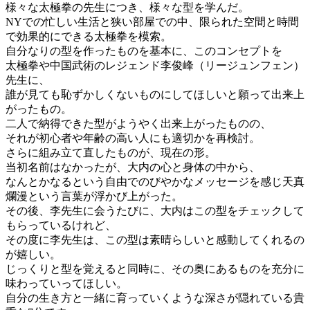
様々な太極拳の先生につき、様々な型を学んだ。
NYでの忙しい生活と狭い部屋での中、限られた空間と時間
で効果的にできる太極拳を模索。
自分なりの型を作ったものを基本に、このコンセプトを
太極拳や中国武術のレジェンド李俊峰（リージュンフェン）
先生に、
誰が見ても恥ずかしくないものにしてほしいと願って出来上
がったもの。
二人で納得できた型がようやく出来上がったものの、
それが初心者や年齢の高い人にも適切かを再検討。
さらに組み立て直したものが、現在の形。
当初名前はなかったが、大内の心と身体の中から、
なんとかなるという自由でのびやかなメッセージを感じ天真
爛漫という言葉が浮かび上がった。
その後、李先生に会うたびに、大内はこの型をチェックして
もらっているけれど、
その度に李先生は、この型は素晴らしいと感動してくれるの
が嬉しい。
じっくりと型を覚えると同時に、その奥にあるものを充分に
味わっていってほしい。
自分の生き方と一緒に育っていくような深さが隠れている貴