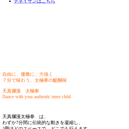
チネイザンはこちら
天真爛漫太極拳｜ 自由に、優雅に、力強く｜
Dance with your authentic inner child
千代田区内
2025年12月6日（土）～
12月7日（日）
9:00-17:00
自由に、優雅に、力強く
７分で味わう、太極拳の醍醐味
天真爛漫 太極拳
Dance with your authentic inner child
天真爛漫太極拳 は、
わずか7分間に伝統的な動きを凝縮し、
2畳ほどのスペースで、どこでも行えます。