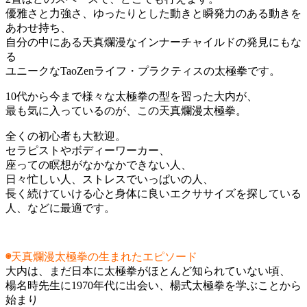
優雅さと力強さ、ゆったりとした動きと瞬発力のある動きを
あわせ持ち、
自分の中にある天真爛漫なインナーチャイルドの発見にもな
る
ユニークなTaoZenライフ・プラクティスの太極拳です。
10代から今まで様々な太極拳の型を習った大内が、
最も気に入っているのが、この天真爛漫太極拳。
全くの初心者も大歓迎。
セラピストやボディーワーカー、
座っての瞑想がなかなかできない人、
日々忙しい人、ストレスでいっぱいの人、
長く続けていける心と身体に良いエクササイズを探している
人、などに最適です。
◉
天真爛漫太極拳の生まれたエピソード
大内は、まだ日本に太極拳がほとんど知られていない頃、
楊名時先生に1970年代に出会い、楊式太極拳を学ぶことから
始まり